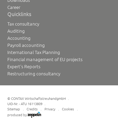
Downloads
Career
Quicklinks
Tax consultancy
Auditing
Accounting
Payroll accounting
International Tax Planning
Financial management of EU projects
Expert's Reports
Restructuring consultancy
©
CONTAX WirtschaftstreuhandgmbH
UID-Nr. - ATU 16113809
Sitemap
Credits
Privacy
Cookies
produced by