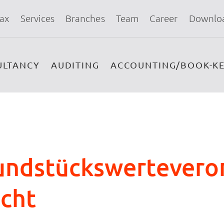
ax
Services
Branches
Team
Career
Downlo
ULTANCY
AUDITING
ACCOUNTING/BOOK-KE
undstückswertevero
cht