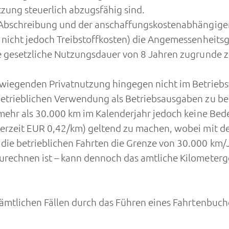
zung steuerlich abzugsfähig sind.
er Abschreibung und der anschaffungskostenabhängi
 nicht jedoch Treibstoffkosten) die Angemessenheits
e gesetzliche Nutzungsdauer von 8 Jahren zugrunde zu
erwiegenden Privatnutzung hingegen nicht im Betrie
etrieblichen Verwendung als Betriebsausgaben zu ber
mehr als 30.000 km im Kalenderjahr jedoch keine Bede
derzeit EUR 0,42/km) geltend zu machen, wobei mit d
ie betrieblichen Fahrten die Grenze von 30.000 km/J
urechnen ist – kann dennoch das amtliche Kilometerg
sämtlichen Fällen durch das Führen eines Fahrtenbuc