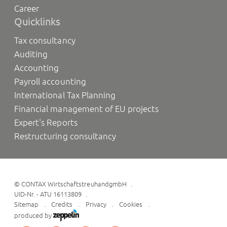
Career
Quicklinks
Tax consultancy
Auditing
Accounting
Payroll accounting
International Tax Planning
Financial management of EU projects
Expert's Reports
Restructuring consultancy
©
CONTAX WirtschaftstreuhandgmbH
UID-Nr. - ATU 16113809
Sitemap
Credits
Privacy
Cookies
produced by