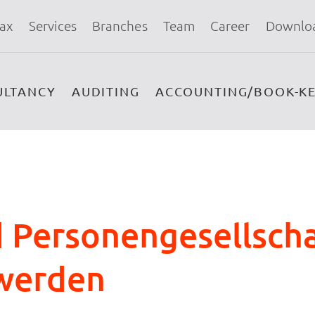
ax
Services
Branches
Team
Career
Downlo
ULTANCY
AUDITING
ACCOUNTING/BOOK-KE
d Personengesellsch
 werden