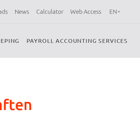
ads
News
Calculator
Web Access
EN
EPING
PAYROLL ACCOUNTING SERVICES
aften