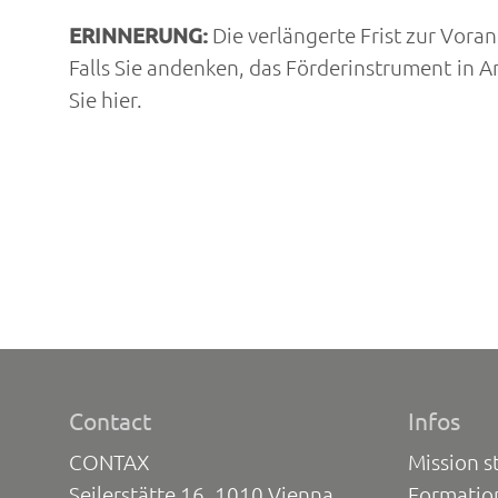
ERINNERUNG:
Die verlängerte Frist zur Vor
Falls Sie andenken, das Förderinstrument in 
Sie
hier
.
Contact
Infos
CONTAX
Mission s
Seilerstätte 16, 1010 Vienna
Formatio