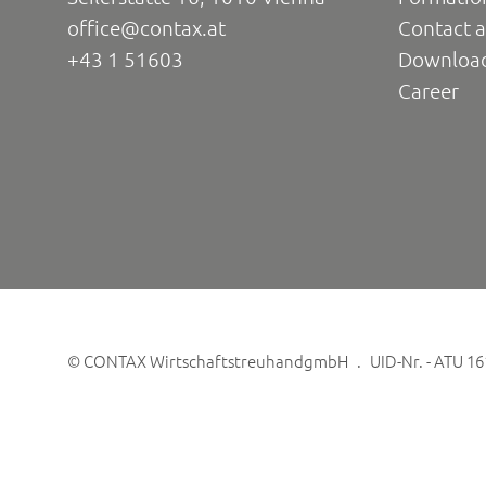
office@contax.at
Contact a
+43 1 51603
Downloa
Career
©
CONTAX WirtschaftstreuhandgmbH
UID-Nr. - ATU 1