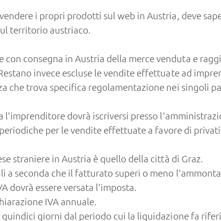
vendere i propri prodotti sul web in Austria, deve sap
ul territorio austriaco.
ne con consegna in Austria della merce venduta e rag
. Restano invece escluse le vendite effettuate ad impre
anza che trova specifica regolamentazione nei singoli p
ia l'imprenditore dovrà iscriversi presso l'amministraz
 periodiche per le vendite effettuate a favore di priva
e straniere in Austria è quello della città di Graz.
rali a seconda che il fatturato superi o meno l'ammont
IVA dovrà essere versata l'imposta.
hiarazione IVA annuale.
uindici giorni dal periodo cui la liquidazione fa rife