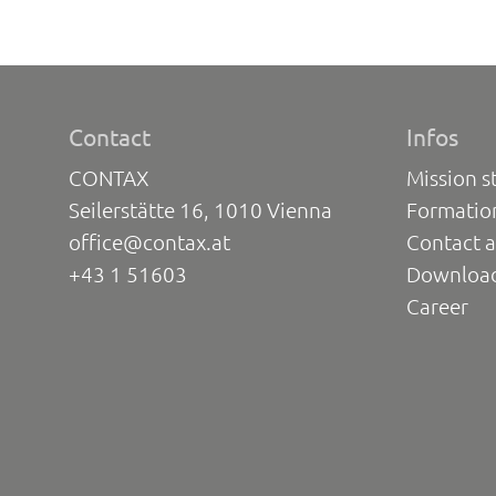
Contact
Infos
CONTAX
Mission s
Seilerstätte 16, 1010 Vienna
Formatio
office@contax.at
Contact a
+43 1 51603
Downloa
Career