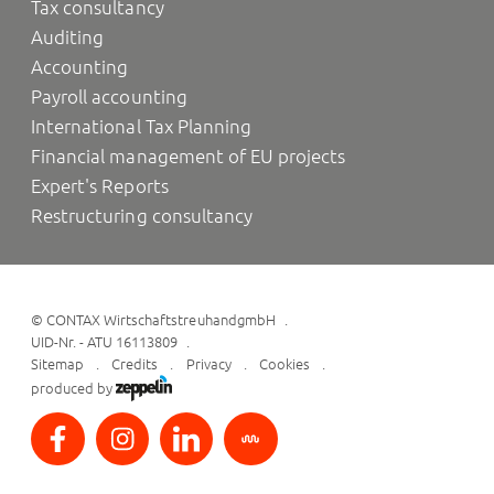
Tax consultancy
Auditing
Accounting
Payroll accounting
International Tax Planning
Financial management of EU projects
Expert's Reports
Restructuring consultancy
©
CONTAX WirtschaftstreuhandgmbH
UID-Nr. - ATU 16113809
Sitemap
Credits
Privacy
Cookies
produced by