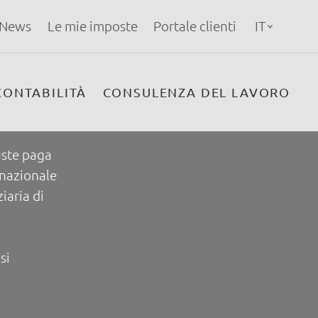
News
Le mie imposte
Portale clienti
IT
e fiscale
CONTABILITÀ
CONSULENZA DEL LAVORO
uste paga
rnazionale
iaria di
si