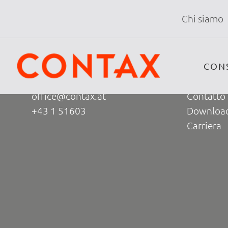
Oops, an error occurred! Code: 20260808035845cc
Chi siamo
Contatto
Infos
CONTAX
I nostri va
CON
Seilerstätte 16, 1010 Vienna
La nostra
office@contax.at
Contatto 
+43 1 51603
Downloa
Carriera