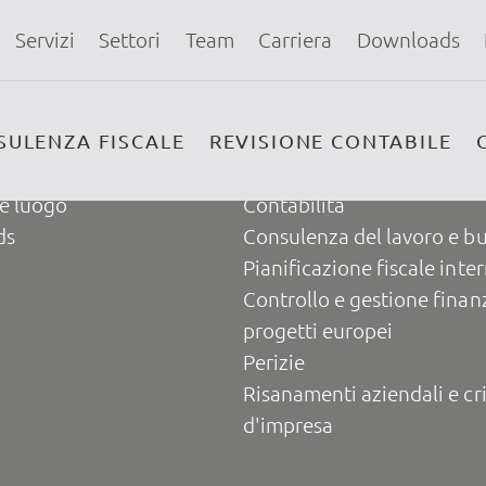
e800f3
Servizi
Settori
Team
Carriera
Downloads
Quicklinks
lori
Consulenza e pianificazion
SULENZA FISCALE
REVISIONE CONTABILE
 storia
Revisione contabile
e luogo
Contabilità
ds
Consulenza del lavoro e b
Pianificazione fiscale inte
Controllo e gestione finanz
progetti europei
Perizie
Risanamenti aziendali e cri
d'impresa