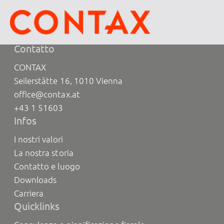
Oops, an error occurred! Code:
20260810100825c3bfe406
Contatto
CONTAX
Seilerstätte 16, 1010 Vienna
office@contax.at
+43 1 51603
Infos
I nostri valori
La nostra storia
Contatto e luogo
Downloads
Carriera
Quicklinks