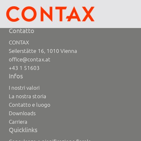
Oops, an error occurred! Code:
202608061104532816cb28
Contatto
CONTAX
Seilerstätte 16, 1010 Vienna
office@contax.at
+43 1 51603
Infos
I nostri valori
La nostra storia
Contatto e luogo
Downloads
Carriera
Quicklinks