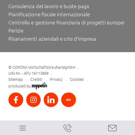
Consulenza del lavoro e buste paga
Pianificazione fiscale internazionale
Controllo e gestione finanziaria di progetti europei
Perizie
Risanamenti aziendali e crisi d'impresa
©
CONTAX WirtschaftstreuhandgmbH
UID-Nr. - ATU 16113809
Sitemap
Crediti
Privacy
Cookies
produced by