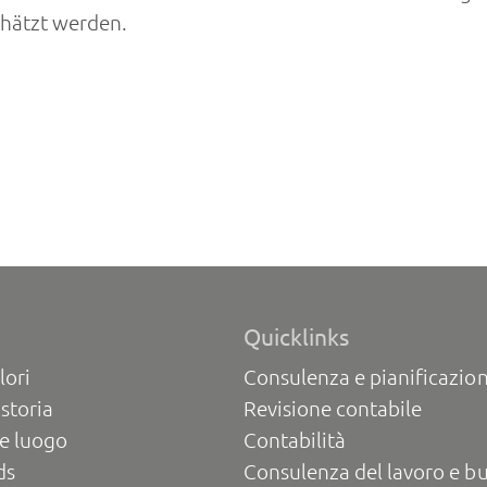
chätzt werden.
Quicklinks
lori
Consulenza e pianificazion
 storia
Revisione contabile
e luogo
Contabilità
ds
Consulenza del lavoro e b