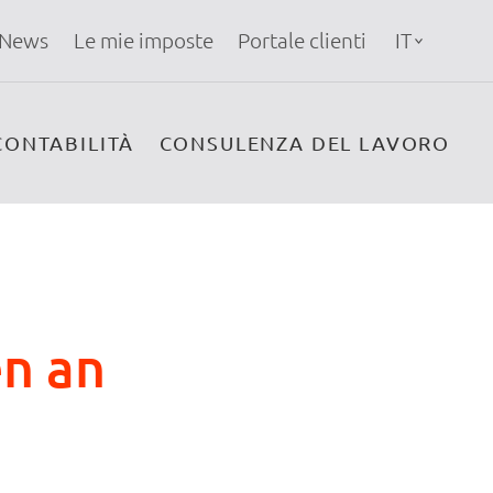
News
Le mie imposte
Portale clienti
IT
CONTABILITÀ
CONSULENZA DEL LAVORO
en an