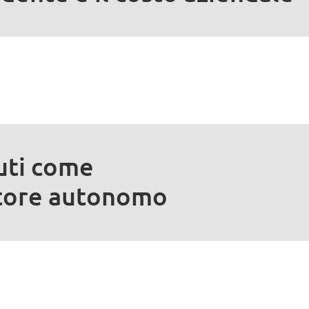
buti come
tore autonomo