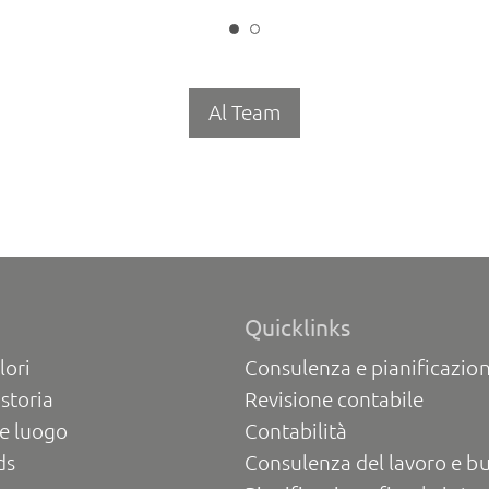
Al Team
Quicklinks
lori
Consulenza e pianificazion
 storia
Revisione contabile
e luogo
Contabilità
ds
Consulenza del lavoro e b