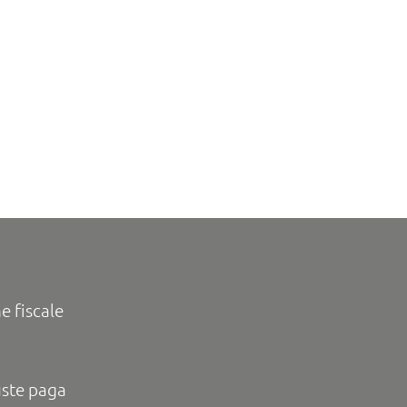
e fiscale
uste paga