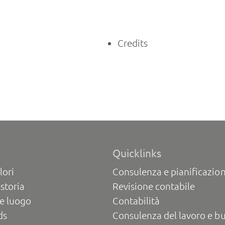
Credits
Quicklinks
lori
Consulenza e pianificazion
 storia
Revisione contabile
e luogo
Contabilità
ds
Consulenza del lavoro e b