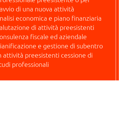
'avvio di una nuova attività
nalisi economica e piano finanziaria
alutazione di attività preesistenti
onsulenza fiscale ed aziendale
ianificazione e gestione di subentro
n attività preesistenti cessione di
tudi professionali