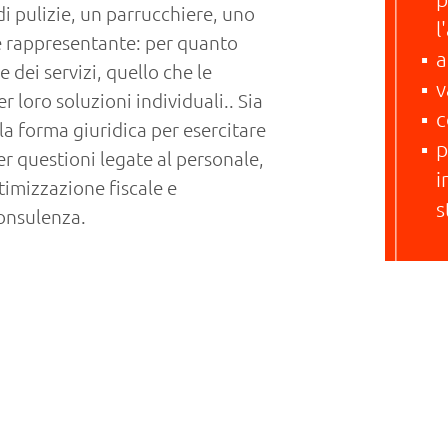
i pulizie, un parrucchiere, uno
l
ce rappresentante: per quanto
a
 dei servizi, quello che le
v
 loro soluzioni individuali.. Sia
c
lla forma giuridica per esercitare
p
er questioni legate al personale,
i
timizzazione fiscale e
s
onsulenza.