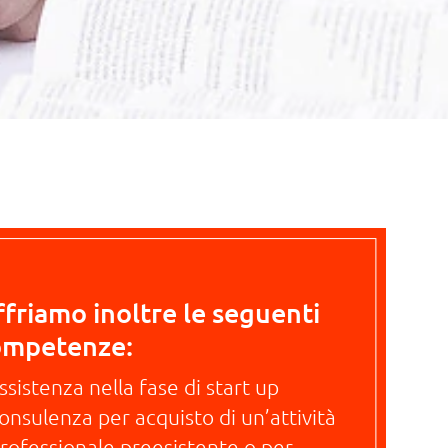
friamo inoltre le seguenti
ompetenze:
ssistenza nella fase di start up
onsulenza per acquisto di un’attività
rofessionale preesistente o per