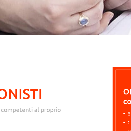
ONISTI
Of
c
r competenti al proprio
a
c
p