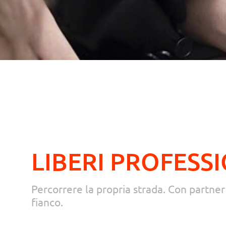
LIBERI PROFESSI
Percorrere la propria strada. Con partne
fianco.