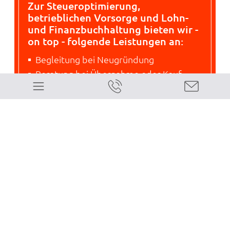
Zur Steueroptimierung,
betrieblichen Vorsorge und Lohn-
und Finanzbuchhaltung bieten wir -
on top - folgende Leistungen an:
Begleitung bei Neugründung
Beratung bei Übernahme oder Kauf
eines Büros bzw. beim Einstieg in eine
Kanzlei
Rentabilitätsanalysen und
Planungsrechnung
Büro-/Kanzleibewertung
Steuerliche und wirtschaftliche
Beratung
Planung und Gestaltung von
Unternehmensnachfolge
Kanzleiverkauf