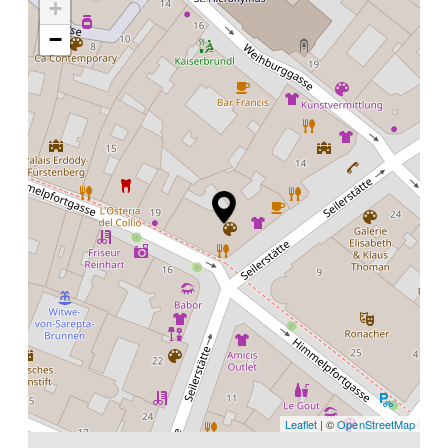
+
−
Leaflet
| ©
OpenStreetMap