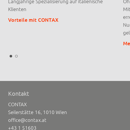
Langjährige Spezialisierung auf italienische
Oh
Klienten
Mit
err
Vorteile mit CONTAX
Nu
gel
Me
Kontakt
CONTAX
Seilerstätte 16, 1010 Wien
office@contax.at
+43 1 51603