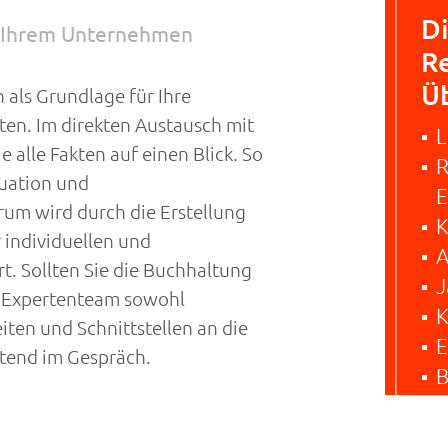
D
zu Ihrem Unternehmen
R
Üb
n als Grundlage für Ihre
en. Im direkten Austausch mit
L
 alle Fakten auf einen Blick. So
R
tuation und
E
rum wird durch die Erstellung
K
individuellen und
A
. Sollten Sie die Buchhaltung
J
X Expertenteam sowohl
K
ten und Schnittstellen an die
E
atend im Gespräch.
B
ellen wir Ihren Jahresabschluss.
echtlichen und steuerlichen