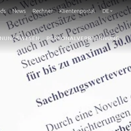
ds
News
Rechner
Klientenportal
DE
HNUNGSWESEN
PERSONALVERRECHNUNG