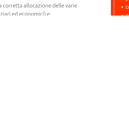
 corretta allocazione delle varie
o
nziari ed economici) e
e
assima leggibilità per l’impresa,
i
g
amo della chiusura annuale,
e in materia fiscale.
o successo economico e definiamo
o.