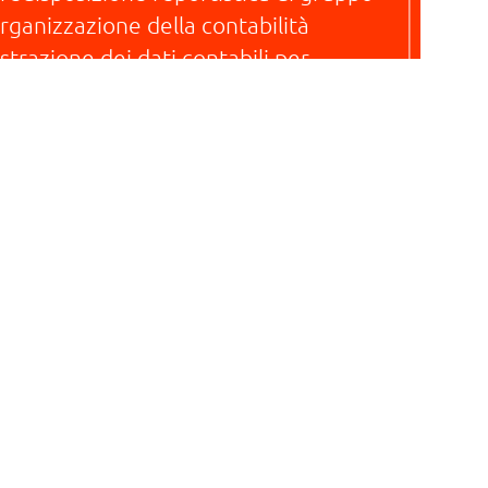
rganizzazione della contabilità
strazione dei dati contabili per
mportazione in altri sistemi di
estione contabile