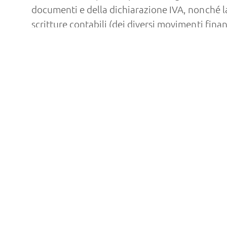
documenti e della dichiarazione IVA, nonché la
scritture contabili (dei diversi movimenti fina
l’estrazione dei dati in modo da garantire la m
sono presupposti fondamentali per noi.
Sulla base della contabilità attuale, ci occupi
tenendo conto di tutte le disposizioni di legge 
Individuiamo con voi il percorso per il vostr
nuove strategie per assicurarlo anche in futur