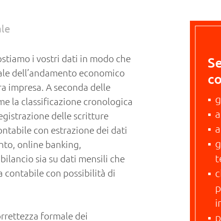
ale
stiamo i vostri dati in modo che
Se
rale dell’andamento economico
co
tra impresa. A seconda delle
g
me la classificazione cronologica
a
egistrazione delle scritture
a
ontabile con estrazione dei dati
g
nto, online banking,
t
 bilancio sia su dati mensili che
c
 contabile con possibilità di
p
i
orrettezza formale dei
p