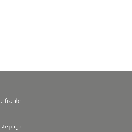
e fiscale
uste paga