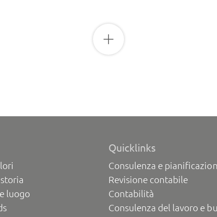
Quicklinks
lori
Consulenza e pianificazion
 storia
Revisione contabile
e luogo
Contabilità
ds
Consulenza del lavoro e b