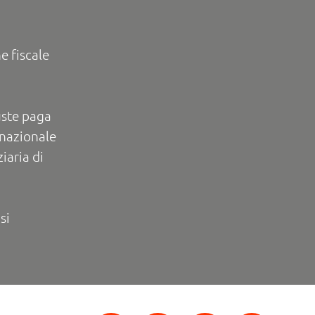
e fiscale
uste paga
rnazionale
iaria di
si