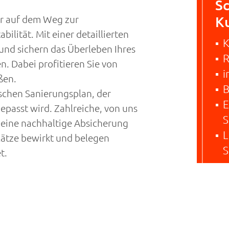
Sc
er auf dem Weg zur
Ku
ilität. Mit einer detaillierten
K
und sichern das Überleben Ihres
R
 Dabei profitieren Sie von
i
ßen.
B
ischen Sanierungsplan, der
E
passt wird. Zahlreiche, von uns
S
eine nachhaltige Absicherung
L
lätze bewirkt und belegen
S
t.