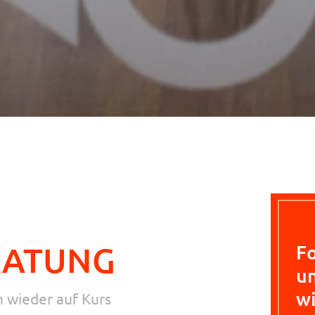
RATUNG
Fo
un
wi
 wieder auf Kurs