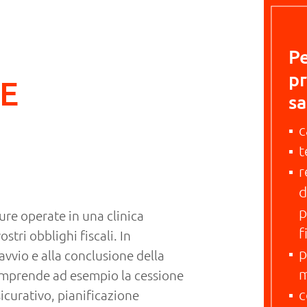
Pe
pr
SE
sa
c
t
r
d
p
ure operate in una clinica
f
stri obblighi fiscali. In
p
avvio e alla conclusione della
m
comprende ad esempio la cessione
c
icurativo, pianificazione