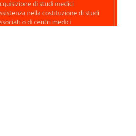
cquisizione di studi medici
ssistenza nella costituzione di studi
ssociati o di centri medici
onsulenza per fusioni e acquisizioni,
n particolare due diligence per
cquisizioni di strutture sanitarie
ssistenza nei specifici aspetti delle
trutture di pubblica utilità e degli
spedali