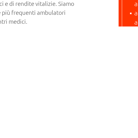
i e di rendite vitalizie. Siamo
a
e più frequenti ambulatori
a
ntri medici.
a
i e studi privati, a cui
c
operazioni di fusione e
i
rvizi per l´ ambito sanitario l
a
r anziani. Ci occupiamo anche di
a
obblighi fiscali.
s
o