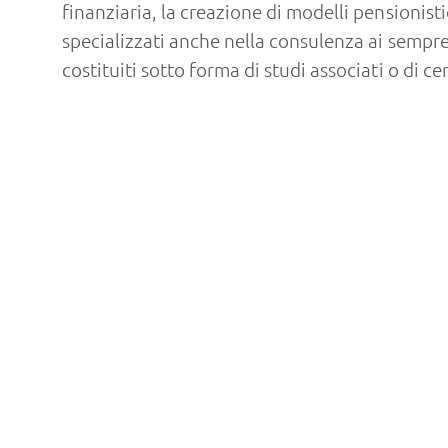
finanziaria, la creazione di modelli pensionistic
specializzati anche nella consulenza ai sempr
costituiti sotto forma di studi associati o di ce
Tra i nostri clienti annoveriamo anche ambulator
offriamo servizi di consulenza ordinaria e per 
acquisizione. Completano il nostro spettro di se
´assistenza contabile e fiscale agli istituti pe
strutture di pubblica utilità e dei loro specifici 