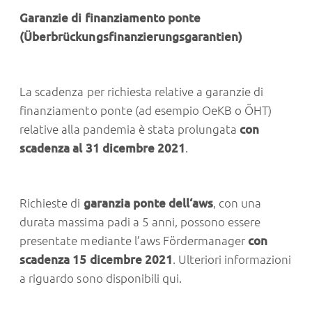
Garanzie di finanziamento ponte
(Überbrückungsfinanzierungsgarantien)
La scadenza per richiesta relative a garanzie di
finanziamento ponte (ad esempio OeKB o ÖHT)
relative alla pandemia è stata prolungata
con
scadenza al 31 dicembre 2021
.
Richieste di
garanzia ponte dell‘aws
, con una
durata massima padi a 5 anni, possono essere
presentate mediante l’aws Fördermanager
con
scadenza 15 dicembre 2021
. Ulteriori informazioni
a riguardo sono disponibili
qui
.