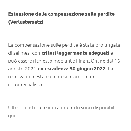
Estensione della compensazione sulle perdite
(Verlustersatz)
La compensazione sulle perdite è stata prolungata
di sei mesi con
criteri leggermente adeguati
e
può essere richiesto mediante FinanzOnline dal 16
agosto 2021
con scadenza 30 giugno 2022
. La
relativa richiesta è da presentare da un
commercialista.
Ulteriori informazioni a riguardo sono disponibili
qui
.