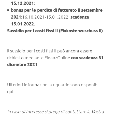
15.12.2021
;
bonus per le perdite di fatturato II settembre
2021
:16.10.2021-15.01.2022,
scadenza
15.01.2022
.
Sussidio per i costi fissi II (Fixkostenzuschuss II)
Il sussidio per i costi fissi II può ancora essere
richiesto mediante FinanzOnline
con scadenza 31
dicembre 2021
.
Ulteriori informazioni a riguardo sono disponibili
qui
.
In caso di interesse si prega di contattare la Vostra