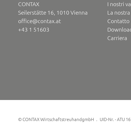
CONTAX
I nostri va
Seilerstätte 16, 1010 Vienna
La nostra
office@contax.at
Contatto 
+43 1 51603
Downloa
Carriera
©
CONTAX WirtschaftstreuhandgmbH
UID-Nr. - ATU 1