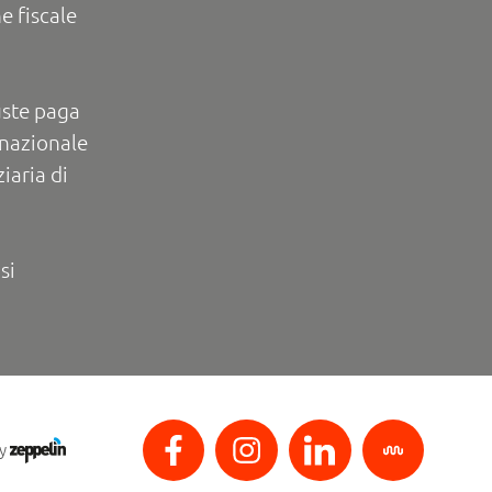
e fiscale
uste paga
rnazionale
iaria di
si
by