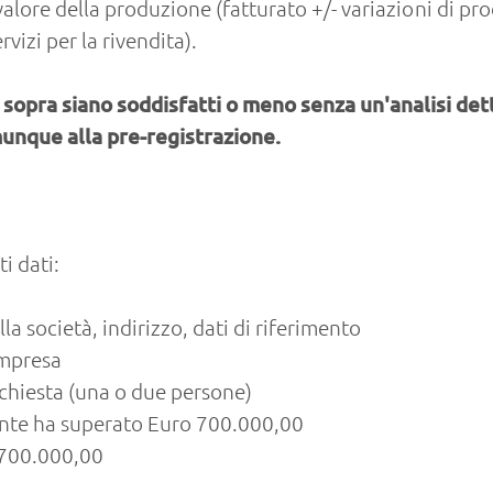
re della produzione (fatturato +/- variazioni di prodot
rvizi per la rivendita).
 cui sopra siano soddisfatti o meno senza un'analisi d
munque alla pre-registrazione.
i dati:
a società, indirizzo, dati di riferimento
impresa
richiesta (una o due persone)
dente ha superato Euro 700.000,00
o 700.000,00