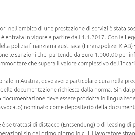
ori nell’ambito di una prestazione di servizi è stata so
 entrata in vigore a partire dall’1.1.2017. Con la Leg
della polizia finanziaria austriaca (Finanzpolizei KIA
ione le sanzioni che, partendo da Euro 1.000,00 per i
mmontare che supera il valore complessivo dell’incari
sonale in Austria, deve avere particolare cura nella pr
 della documentazione richiesta dalla norma. Sin dal 
a documentazione deve essere prodotta in lingua tede
o avvocato) nominato come depositario della document
 è se trattasi di distacco (Entsendung) o di leasing di
azioni sin dal primo giorno in cui il lavoratore strani