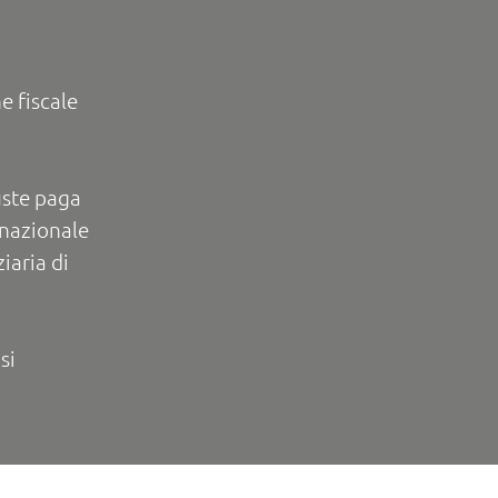
e fiscale
uste paga
rnazionale
iaria di
si