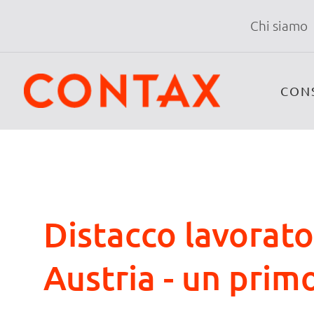
Chi siamo
CON
Distacco lavorator
Austria - un prim