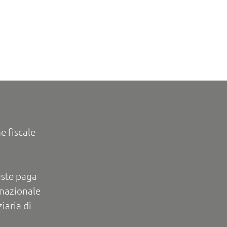
e fiscale
uste paga
rnazionale
iaria di