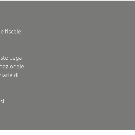
e fiscale
uste paga
rnazionale
iaria di
si