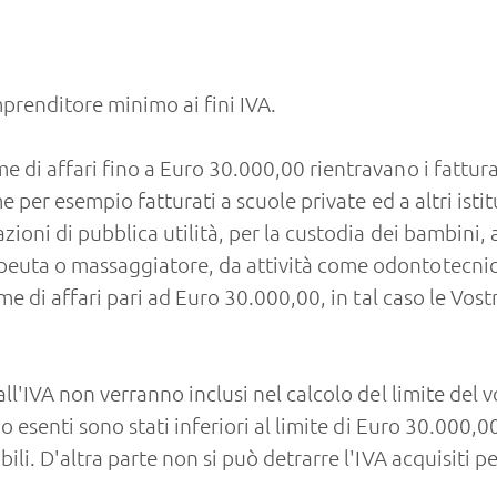
mprenditore minimo ai fini IVA.
e di affari fino a Euro 30.000,00 rientravano i fattura
me per esempio fatturati a scuole private ed a altri ist
zioni di pubblica utilità, per la custodia dei bambini, 
euta o massaggiatore, da attività come odontotecnico 
ume di affari pari ad Euro 30.000,00, in tal caso le Vost
all'IVA non verranno inclusi nel calcolo del limite del
i o esenti sono stati inferiori al limite di Euro 30.000
ili. D'altra parte non si può detrarre l'IVA acquisiti p