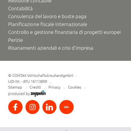
Revisione contabile
Contabilità
Consulenza del lavoro e buste paga
Pianificazione fiscale internazionale
Controllo e gestione finanziaria di progetti europei
Perizie
Risanamenti aziendali e crisi d'impresa
©
CONTAX WirtschaftstreuhandgmbH
UID-Nr. - ATU 16113809
Sitemap
Crediti
Privacy
Cookies
produced by