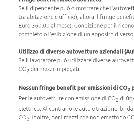
Se il dipendente può dimostrare che l'autovettu
tra abitazione e ufficio), allora il fringe be
Euro 360,00 al mese). Condizione per il ricon
completo o l'esibizione di un apposito diverso
Utilizzo di diverse autovetture aziendali (Au
Se il lavoratore può utilizzare diverse autovett
CO
dei mezzi impiegati.
2
Nessun fringe benefit per emissioni di CO
p
2
Per le autovetture con emissione di CO
di 0g/
2
elettrico. Al contrario le auto e trazione ib
CO
. Inoltre, per i mezzi che non emettono C
2