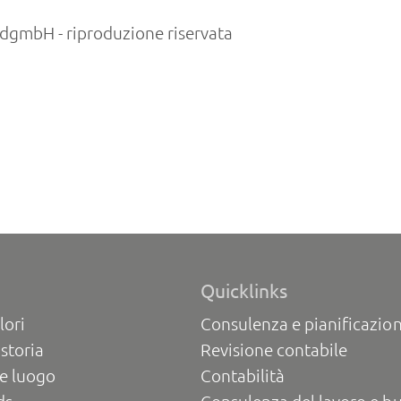
gmbH - riproduzione riservata
Quicklinks
lori
Consulenza e pianificazion
 storia
Revisione contabile
e luogo
Contabilità