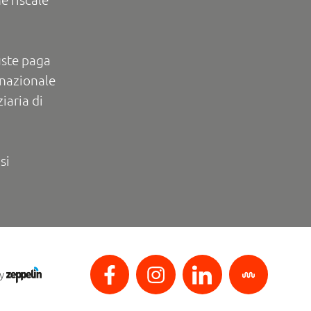
uste paga
rnazionale
iaria di
si
by