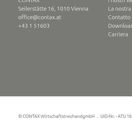
Seilerstätte 16, 1010 Vienna
La nostra
office@contax.at
Contatto 
+43 1 51603
Downloa
Carriera
©
CONTAX WirtschaftstreuhandgmbH
UID-Nr. - ATU 1