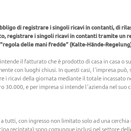
ligo di registrare i singoli ricavi in contanti, di rila
, registrare i singoli ricavi in contanti tramite un 
 "regola delle mani fredde" (Kalte-Hände-Regelung)
intende il fatturato che è prodotto di casa in casa o su 
nte con luoghi chiusi. In questi casi, l´impresa può,
e i ricavi della giornata mediante il totale incassato n
ro 30.000, e per impresa si intende l´azienda nel suo 
i a tutti, con ingresso non limitato solo ad una cerchia
cina recintata) sono comunque inclusi nel settore del