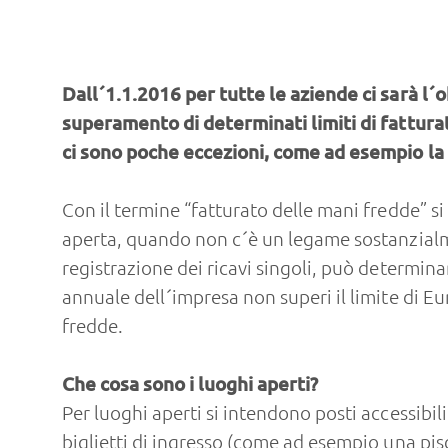
Dall´1.1.2016 per tutte le aziende ci sarà l´obb
superamento di determinati limiti di fatturato
ci sono poche eccezioni, come ad esempio la
Con il termine “fatturato delle mani fredde” si 
aperta, quando non c´è un legame sostanzialme
registrazione dei ricavi singoli, può determinar
annuale dell´impresa non superi il limite di Eu
fredde.
Che cosa sono i luoghi aperti?
Per luoghi aperti si intendono posti accessibil
biglietti di ingresso (come ad esempio una pis