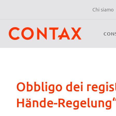
Chi siamo
CON
Obbligo dei regis
Hände-Regelung“