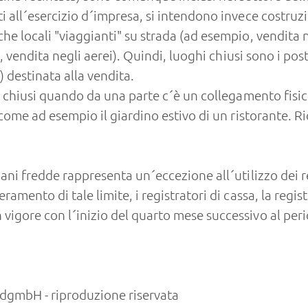
 all´esercizio d´impresa, si intendono invece costruzi
he locali "viaggianti" su strada (ad esempio, vendita 
o, vendita negli aerei). Quindi, luoghi chiusi sono i p
 destinata alla vendita.
i chiusi quando da una parte c´è un collegamento fisico
come ad esempio il giardino estivo di un ristorante. Ri
ani fredde rappresenta un´eccezione all´utilizzo dei reg
amento di tale limite, i registratori di cassa, la regis
igore con l´inizio del quarto mese successivo al perio
gmbH - riproduzione riservata