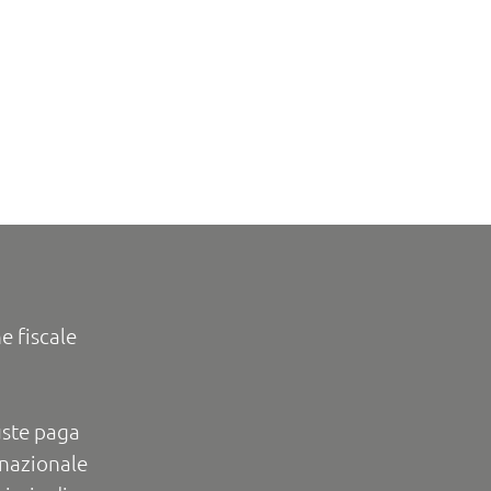
e fiscale
uste paga
rnazionale