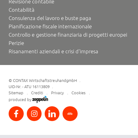
Revisione contabile
Contabilità
Consulenza del lavoro e buste paga
Pianificazione fiscale internazionale
Controllo e gestione finanziaria di progetti europei
Perizie
Risanamenti aziendali e crisi d'impresa
©
CONTAX WirtschaftstreuhandgmbH
UID-Nr. - ATU 16113809
Sitemap
Crediti
Privacy
Cookies
produced by