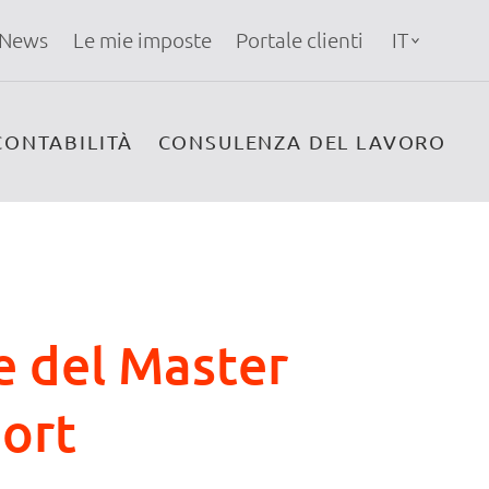
News
Le mie imposte
Portale clienti
IT
CONTABILITÀ
CONSULENZA DEL LAVORO
ne del Master
port