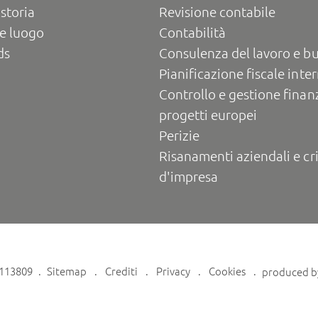
 storia
Revisione contabile
e luogo
Contabilità
ds
Consulenza del lavoro e b
Pianificazione fiscale inte
Controllo e gestione finanz
progetti europei
Perizie
Risanamenti aziendali e cri
d'impresa
6113809
Sitemap
Crediti
Privacy
Cookies
produced 