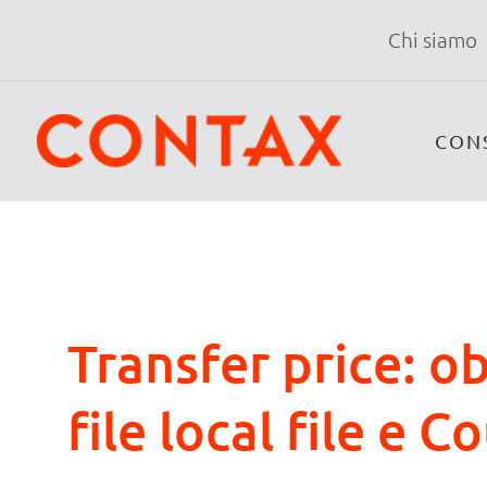
Chi siamo
CON
Transfer price: o
file local file e 