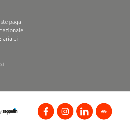
uste paga
rnazionale
iaria di
si
by