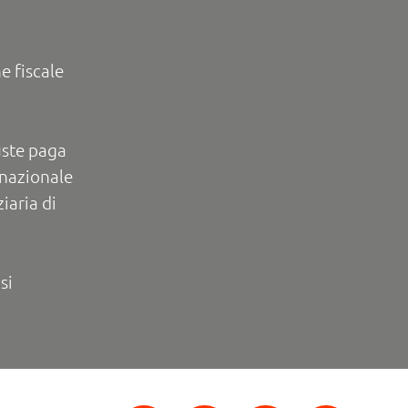
e fiscale
uste paga
rnazionale
iaria di
si