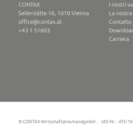
CONTAX
I nostri va
Seilerstätte 16, 1010 Vienna
La nostra
office@contax.at
Contatto 
+43 1 51603
Downloa
Carriera
©
CONTAX WirtschaftstreuhandgmbH
UID-Nr. - ATU 1