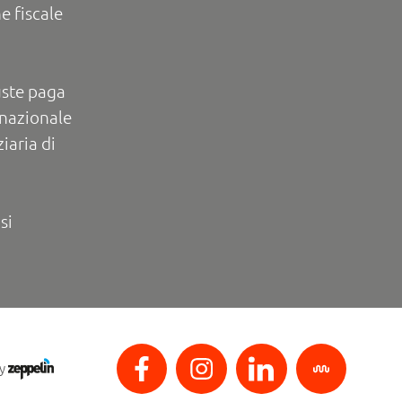
e fiscale
uste paga
rnazionale
iaria di
si
by