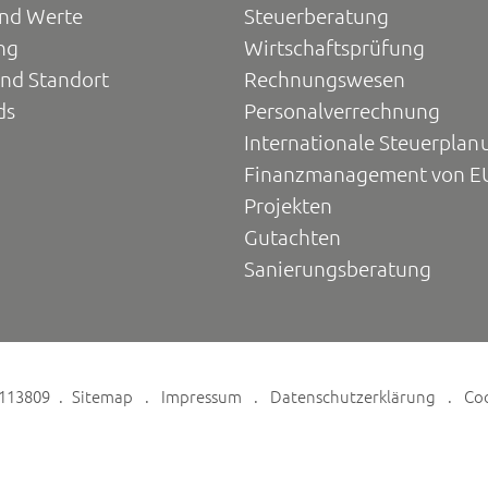
und Werte
Steuerberatung
ng
Wirtschaftsprüfung
und Standort
Rechnungswesen
ds
Personalverrechnung
Internationale Steuerplan
Finanzmanagement von E
Projekten
Gutachten
Sanierungsberatung
6113809
Sitemap
Impressum
Datenschutzerklärung
Co