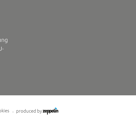
ung
U-
okies
produced by