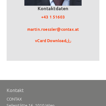
Kontaktdaten
+43 1 51603
martin.roessler@contax.at
vCard Download
Kontakt
CONTAX
Seilerstätte 16, 1010 Wien