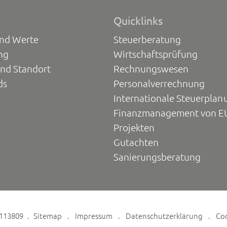
Quicklinks
und Werte
Steuerberatung
ng
Wirtschaftsprüfung
und Standort
Rechnungswesen
ds
Personalverrechnung
Internationale Steuerplan
Finanzmanagement von E
Projekten
Gutachten
Sanierungsberatung
6113809
Sitemap
Impressum
Datenschutzerklärung
Co