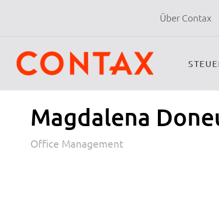
Über Contax
STEU
Magdalena Done
Office Management