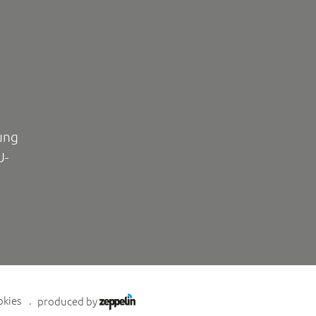
ung
U-
okies
produced by