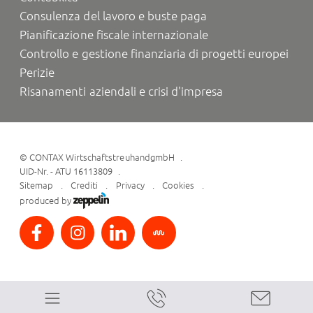
Consulenza del lavoro e buste paga
Pianificazione fiscale internazionale
Controllo e gestione finanziaria di progetti europei
Perizie
Risanamenti aziendali e crisi d'impresa
©
CONTAX WirtschaftstreuhandgmbH
UID-Nr. - ATU 16113809
Sitemap
Crediti
Privacy
Cookies
produced by