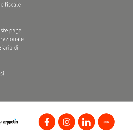
e fiscale
uste paga
rnazionale
iaria di
si
by