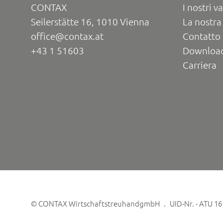
CONTAX
I nostri va
Seilerstätte 16, 1010 Vienna
La nostra
office@contax.at
Contatto 
+43 1 51603
Downloa
Carriera
©
CONTAX WirtschaftstreuhandgmbH
UID-Nr. - ATU 1