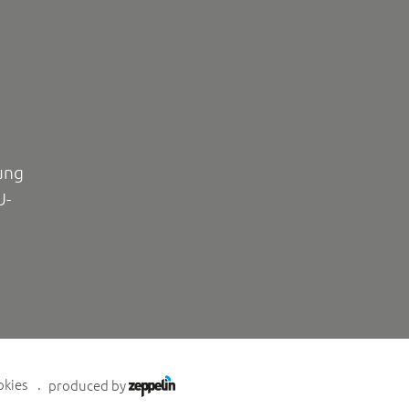
ung
U-
okies
produced by