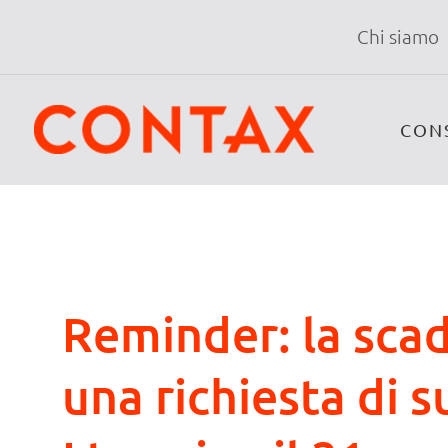
Chi siamo
CON
Reminder: la scad
una richiesta di su