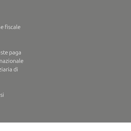
e fiscale
uste paga
rnazionale
iaria di
si