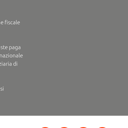
e fiscale
uste paga
rnazionale
iaria di
si