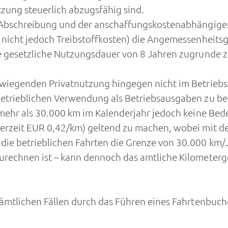
zung steuerlich abzugsfähig sind.
er Abschreibung und der anschaffungskostenabhängi
 nicht jedoch Treibstoffkosten) die Angemessenheits
e gesetzliche Nutzungsdauer von 8 Jahren zugrunde zu
erwiegenden Privatnutzung hingegen nicht im Betrie
etrieblichen Verwendung als Betriebsausgaben zu ber
mehr als 30.000 km im Kalenderjahr jedoch keine Bede
derzeit EUR 0,42/km) geltend zu machen, wobei mit d
ie betrieblichen Fahrten die Grenze von 30.000 km/J
urechnen ist – kann dennoch das amtliche Kilometerg
sämtlichen Fällen durch das Führen eines Fahrtenbuc