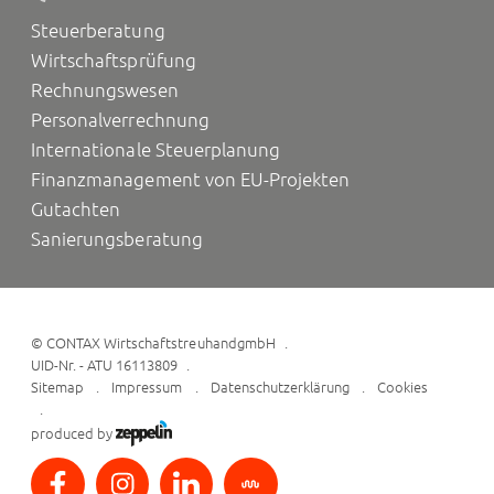
Steuerberatung
Wirtschaftsprüfung
Rechnungswesen
Personalverrechnung
Internationale Steuerplanung
Finanzmanagement von EU-Projekten
Gutachten
Sanierungsberatung
©
CONTAX WirtschaftstreuhandgmbH
UID-Nr. - ATU 16113809
Sitemap
Impressum
Datenschutzerklärung
Cookies
produced by