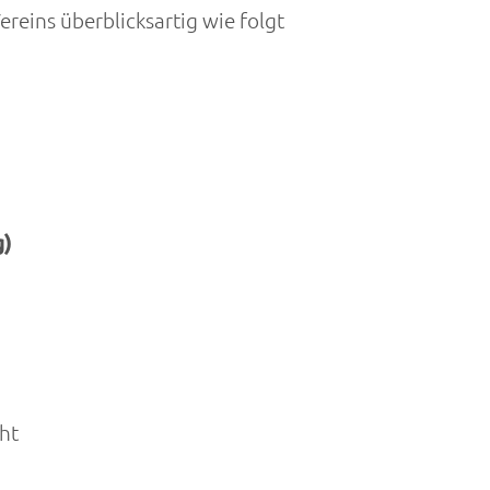
reins überblicksartig wie folgt
g)
ht