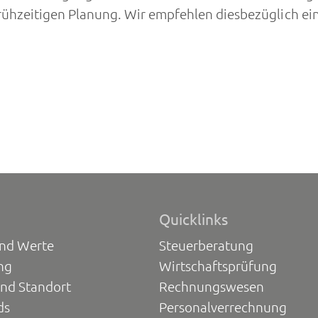
frühzeitigen Planung. Wir empfehlen diesbezüglich e
Quicklinks
und Werte
Steuerberatung
ng
Wirtschaftsprüfung
und Standort
Rechnungswesen
ds
Personalverrechnung