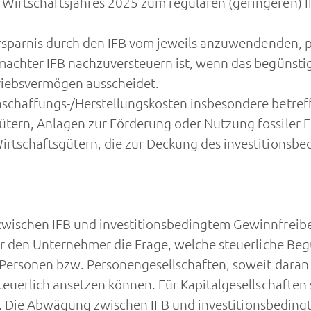
 Wirtschaftsjahres 2025 zum regulären (geringeren) I
rersparnis durch den IFB vom jeweils anzuwendenden,
machter IFB nachzuversteuern ist, wenn das begünstig
iebsvermögen ausscheidet.
schaffungs-/Herstellungskosten insbesondere betre
ütern, Anlagen zur Förderung oder Nutzung fossiler 
irtschaftsgütern, die zur Deckung des investitionsb
zwischen IFB und investitionsbedingtem Gewinnfreibe
für den Unternehmer die Frage, welche steuerliche Be
Personen bzw. Personengesellschaften, soweit daran n
euerlich ansetzen können. Für Kapitalgesellschaften st
haft. Die Abwägung zwischen IFB und investitionsbedi