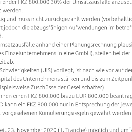
hrender FKZ 800.000 30% der Umsatzausfälle anzusetz
t werden.
htig und muss nicht zurückgezahlt werden (vorbehaltl
rt jedoch die abzugsfähigen Aufwendungen im betreff
d.
satzausfälle anhand einer Planungsrechnung plausib
 Einzelunternehmens in eine GmbH), stellen bei der 
it ab.
Schwierigkeiten (UiS) vorliegt, ist nach wie vor auf 
apital des Unternehmens stärken und bis zum Zeitpun
ispielsweise Zuschüsse der Gesellschafter).
önnen einen FKZ 800.000 bis zu EUR 800.000 beantra
VO kann ein FKZ 800.000 nur in Entsprechung der je
rt vorgesehenen Kumulierungsregeln gewährt werden
seit 23. November 2020 (1. Tranche) möglich und umf