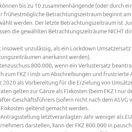
 können bis zu 10 zusammenhängende (oder durch ein
r frühestmögliche Betrachtungszeitraum beginnt am
ählt werden. Der letzte Betrachtungszeitraum ist Ju
ssen die gewählten Betrachtungszeiträume NICHT dire
 insoweit unzulässig, als ein Lockdown Umsatzersatz
htungszeiträumen anerkannt werden).
ostenzuschuss 800.000, wenn ein Verlustersatz beantra
eich zum FKZ I insb um Abschreibungen und frustrie
 2020 als Vorbereitung für die Erzielung von Umsätz
graten gelten zur Gänze als Fixkosten (beim FKZ I nur 
after-Geschäftsführers (sofern nicht nach dem ASVG 
ls Fixkosten geltend gemacht werden.
Antragsstellung letztveranlagten Jahr weniger als E
ehmers darstellen, kann der FKZ 800.000 in pauschal